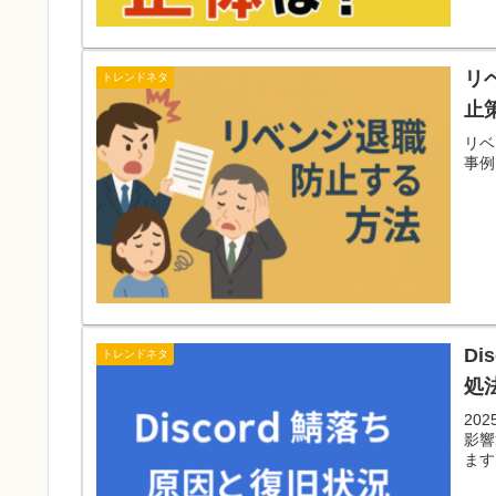
リ
トレンドネタ
止
リベ
事例
D
トレンドネタ
処
20
影響
ます