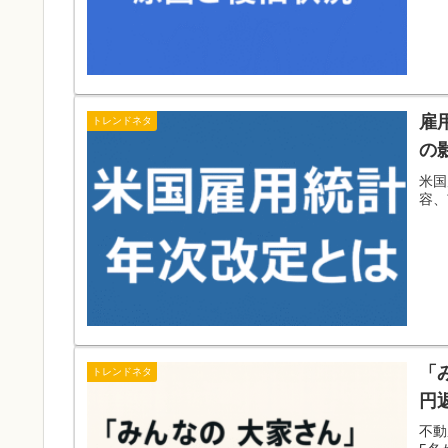
雇
トレンドネタ
の
米国
容、
「
トレンドネタ
円
不動