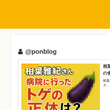
@ponblog
相
トレンドネタ
の
相葉
タ。