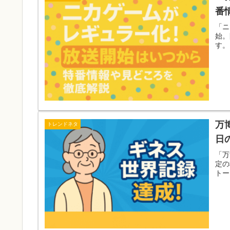
番
「ニ
始。
す。
万
トレンドネタ
日
「万
定の
トー