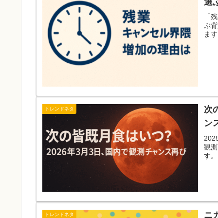
選
「残
ぶ背
ます
次
トレンドネタ
ン
20
観測
す。
ニ
トレンドネタ