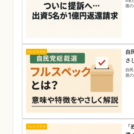
5名
後の
自
トレンドネタ
さ
自民
規の
「
トレンドネタ