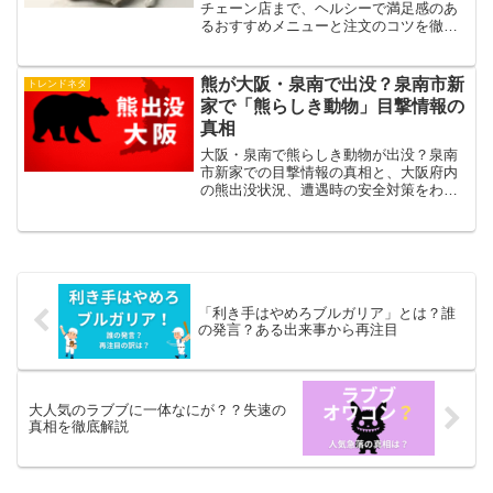
チェーン店まで、ヘルシーで満足感のあ
るおすすめメニューと注文のコツを徹底
解説。
熊が大阪・泉南で出没？泉南市新
トレンドネタ
家で「熊らしき動物」目撃情報の
真相
大阪・泉南で熊らしき動物が出没？泉南
市新家での目撃情報の真相と、大阪府内
の熊出没状況、遭遇時の安全対策をわか
りやすく解説。
「利き手はやめろブルガリア」とは？誰
の発言？ある出来事から再注目
大人気のラブブに一体なにが？？失速の
真相を徹底解説