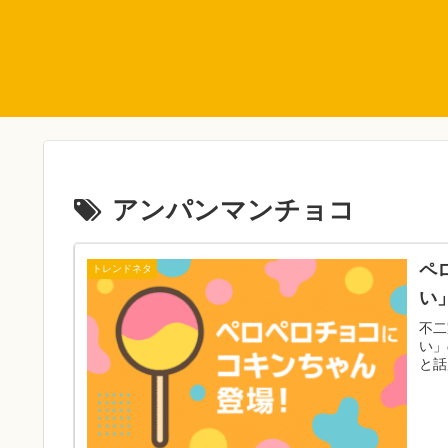
アンパンマンチョコ
ペ
トレンドネタ
い
不二
い」
と話