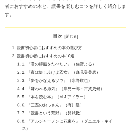
者におすすめの本と、読書を楽しむコツを詳しく紹介しま
す。
目次
読書初心者におすすめの本の選び方
読書初心者におすすめの本10選
1. 『君の膵臓をたべたい』（住野よる）
2. 『夜は短し歩けよ乙女』（森見登美彦）
3. 『夢をかなえるゾウ』（水野敬也）
4. 『嫌われる勇気』（岸見一郎・古賀史健）
5. 『本を読む本』（M.J.アドラー）
6. 『三匹のおっさん』（有川浩）
7. 『読書という荒野』（見城徹）
8. 『アルジャーノンに花束を』（ダニエル・キイ
ス）