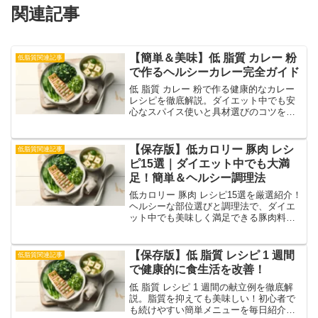
関連記事
【簡単＆美味】低 脂質 カレー 粉
低脂質関連記事
で作るヘルシーカレー完全ガイド
低 脂質 カレー 粉で作る健康的なカレー
レシピを徹底解説。ダイエット中でも安
心なスパイス使いと具材選びのコツをご
紹介！
【保存版】低カロリー 豚肉 レシ
低脂質関連記事
ピ15選｜ダイエット中でも大満
足！簡単＆ヘルシー調理法
低カロリー 豚肉 レシピ15選を厳選紹介！
ヘルシーな部位選びと調理法で、ダイエ
ット中でも美味しく満足できる豚肉料理
を提案します。
【保存版】低 脂質 レシピ 1 週間
低脂質関連記事
で健康的に食生活を改善！
低 脂質 レシピ 1 週間の献立例を徹底解
説。脂質を抑えても美味しい！初心者で
も続けやすい簡単メニューを毎日紹介し