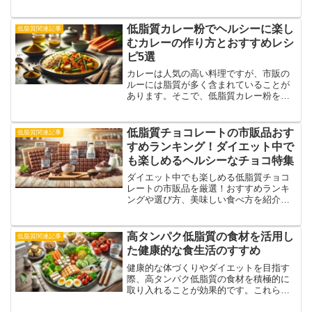
ます。
低脂質カレー粉でヘルシーに楽し
低脂質関連記事
むカレーの作り方とおすすめレシ
ピ5選
カレーは人気の高い料理ですが、市販の
ルーには脂質が多く含まれていることが
あります。そこで、低脂質カレー粉を活
用することで、ヘルシーで美味しいカレ
ーを作ることができます。本記事では、
低脂質カレー粉の魅力や選び方、カレー
低脂質チョコレートの市販品おす
低脂質関連記事
をヘルシーに仕上げるコツ...
すめランキング！ダイエット中で
も楽しめるヘルシーなチョコ特集
ダイエット中でも楽しめる低脂質チョコ
レートの市販品を厳選！おすすめランキ
ングや選び方、美味しい食べ方を紹介し
ます。甘いものを我慢せずに健康的にチ
ョコレートを楽しみましょう！
高タンパク低脂質の食材を活用し
低脂質関連記事
た健康的な食生活のすすめ
健康的な体づくりやダイエットを目指す
際、高タンパク低脂質の食材を積極的に
取り入れることが効果的です。これらの
食材は、筋肉の維持・増強に役立ち、脂