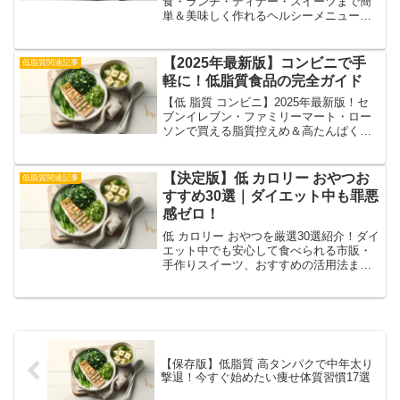
食・ランチ・ディナー・スイーツまで簡
単＆美味しく作れるヘルシーメニュー
で、無理なくダイエット＆健康生活を！
【2025年最新版】コンビニで手
低脂質関連記事
軽に！低脂質食品の完全ガイド
【低 脂質 コンビニ】2025年最新版！セ
ブンイレブン・ファミリーマート・ロー
ソンで買える脂質控えめ＆高たんぱくな
おすすめ商品を徹底紹介。
【決定版】低 カロリー おやつお
低脂質関連記事
すすめ30選｜ダイエット中も罪悪
感ゼロ！
低 カロリー おやつを厳選30選紹介！ダイ
エット中でも安心して食べられる市販・
手作りスイーツ、おすすめの活用法まで
徹底解説！
【保存版】低脂質 高タンパクで中年太り
撃退！今すぐ始めたい痩せ体質習慣17選