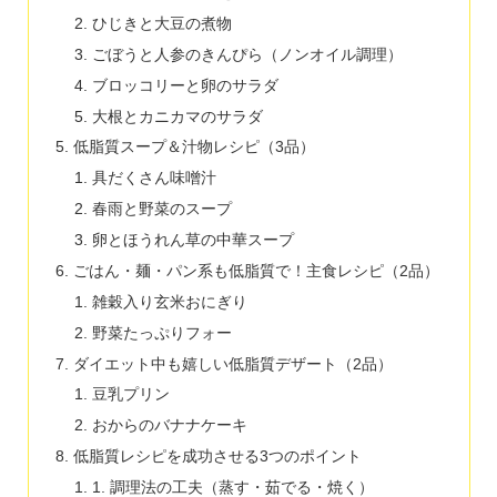
ひじきと大豆の煮物
ごぼうと人参のきんぴら（ノンオイル調理）
ブロッコリーと卵のサラダ
大根とカニカマのサラダ
低脂質スープ＆汁物レシピ（3品）
具だくさん味噌汁
春雨と野菜のスープ
卵とほうれん草の中華スープ
ごはん・麺・パン系も低脂質で！主食レシピ（2品）
雑穀入り玄米おにぎり
野菜たっぷりフォー
ダイエット中も嬉しい低脂質デザート（2品）
豆乳プリン
おからのバナナケーキ
低脂質レシピを成功させる3つのポイント
1. 調理法の工夫（蒸す・茹でる・焼く）