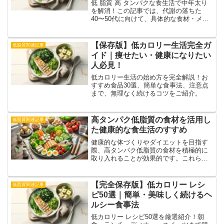
低 脂質 高 タンパクな食生活で中年太り
を解消！この記事では、代謝の落ちた
40〜50代に向けて、具体的な食材・メニ
ュー・運動方法まで丁寧に解説します。
【保存版】低カロリー生活完全ガ
低脂質関連記事
イド｜痩せたい・健康になりたい
人必見！
低カロリー生活の始め方を完全解説！お
すすめ食品30選、簡単な食事法、注意点
まで、無理なく続けるコツをご紹介。
高タンパク低脂質の食材を活用し
低脂質関連記事
た健康的な食生活のすすめ
健康的な体づくりやダイエットを目指す
際、高タンパク低脂質の食材を積極的に
取り入れることが効果的です。これらの
食材は、筋肉の維持・増強に役立ち、脂
質の摂取を抑えることで、理想的な体型
や健康状態の維持につながります。本記
【完全保存版】低カロリー レシ
低脂質関連記事
事では、高タンパク低脂質...
ピ50選｜簡単・美味しく続けるヘ
ルシー食事法
低カロリー レシピ50選を厳選紹介！朝