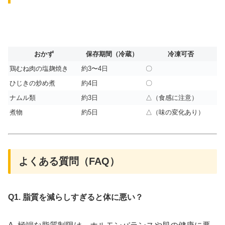
おかず
保存期間（冷蔵）
冷凍可否
鶏むね肉の塩麹焼き
約3〜4日
〇
ひじきの炒め煮
約4日
〇
ナムル類
約3日
△（食感に注意）
煮物
約5日
△（味の変化あり）
よくある質問（FAQ）
Q1. 脂質を減らしすぎると体に悪い？